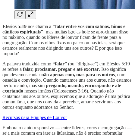
Efésios 5:19
nos chama a
"falar entre vós com salmos, hinos e
cânticos espirituais"
, mas muitas igrejas hoje se aproximam disso,
no máximo, quando os líderes de louvor ficam de frente para a
congregação. Com os olhos fixos no palco ou nas telas, será que
estamos realmente nos dirigindo uns aos outros? E por que isso
importa?
A palavra traduzida como
“falar”
(ou “dirigir-se”) em Efésios 5:19
se refere a
falar, proclamar, pregar e até exortar
. Isso significa
que devemos cantar
não apenas com, mas para os outros
, com
ousadia e convicção. Quando cantamos uns aos outros, não estamos
performando, mas sim
pregando, orando, encorajando e até
exortando
nossos irmãos (Colossenses 3:16). Quando não
cantamos uns aos outros, esquecemos que a adoração é uma prática
comunitária, que nos convida a perceber, amar e servir uns aos
outros enquanto adoramos ao Senhor.
Recursos para Equipes de Louvor
Embora o canto responsivo — entre líderes, coros e congregação —
seja mais comum em igrejas litúrgicas, não é preciso reformular