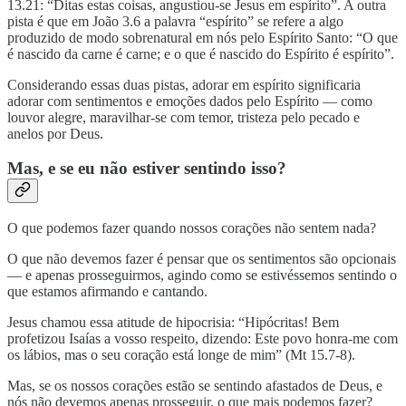
13.21: “Ditas estas coisas, angustiou-se Jesus em espírito”. A outra
pista é que em João 3.6 a palavra “espírito” se refere a algo
produzido de modo sobrenatural em nós pelo Espírito Santo: “O que
é nascido da carne é carne; e o que é nascido do Espírito é espírito”.
Considerando essas duas pistas, adorar em espírito significaria
adorar com sentimentos e emoções dados pelo Espírito — como
louvor alegre, maravilhar-se com temor, tristeza pelo pecado e
anelos por Deus.
Mas, e se eu não estiver sentindo isso?
O que podemos fazer quando nossos corações não sentem nada?
O que não devemos fazer é pensar que os sentimentos são opcionais
— e apenas prosseguirmos, agindo como se estivéssemos sentindo o
que estamos afirmando e cantando.
Jesus chamou essa atitude de hipocrisia: “Hipócritas! Bem
profetizou Isaías a vosso respeito, dizendo: Este povo honra-me com
os lábios, mas o seu coração está longe de mim” (Mt 15.7-8).
Mas, se os nossos corações estão se sentindo afastados de Deus, e
nós não devemos apenas prosseguir, o que mais podemos fazer?