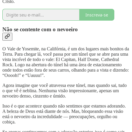
Cristo.
Inscreva-se
Não se contente com o nevoeiro
O Vale de Yosemite, na Califórnia, é um dos lugares mais bonitos da
Terra. Para chegar lá, você passa por um túnel que se abre para uma
vista incrível de todo o vale: El Capitan, Half Dome, Cathedral
Rock. Logo na abertura do túnel há uma área de estacionamento
onde todos estão fora de seus carros, olhando para a vista e dizendo:
“Ooooh!” e “Uauuu!”.
Agora imagine que você atravessa esse túnel, mas quando sai, tudo
o que vê é neblina. Nenhuma visão impressionante, apenas um
nevoeiro denso, cinzento e úmido.
Isso é o que acontece quando não sentimos que estamos adorando.
A beleza de Deus está diante de nós. Mas, bloqueando essa visão
está o nevoeiro da incredulidade — preocupações, orgulho ou
cobiça.
Se apenas continuarmos com a adoração exterior, isso é como sair