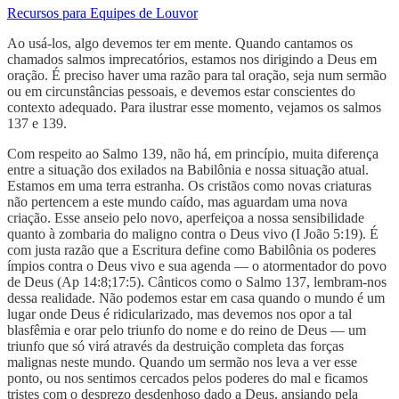
Recursos para Equipes de Louvor
Ao usá-los, algo devemos ter em mente. Quando cantamos os
chamados salmos imprecatórios, estamos nos dirigindo a Deus em
oração. É preciso haver uma razão para tal oração, seja num sermão
ou em circunstâncias pessoais, e devemos estar conscientes do
contexto adequado. Para ilustrar esse momento, vejamos os salmos
137 e 139.
Com respeito ao Salmo 139, não há, em princípio, muita diferença
entre a situação dos exilados na Babilônia e nossa situação atual.
Estamos em uma terra estranha. Os cristãos como novas criaturas
não pertencem a este mundo caído, mas aguardam uma nova
criação. Esse anseio pelo novo, aperfeiçoa a nossa sensibilidade
quanto à zombaria do maligno contra o Deus vivo (I João 5:19). É
com justa razão que a Escritura define como Babilônia os poderes
ímpios contra o Deus vivo e sua agenda — o atormentador do povo
de Deus (Ap 14:8;17:5). Cânticos como o Salmo 137, lembram-nos
dessa realidade. Não podemos estar em casa quando o mundo é um
lugar onde Deus é ridicularizado, mas devemos nos opor a tal
blasfêmia e orar pelo triunfo do nome e do reino de Deus — um
triunfo que só virá através da destruição completa das forças
malignas neste mundo. Quando um sermão nos leva a ver esse
ponto, ou nos sentimos cercados pelos poderes do mal e ficamos
tristes com o desprezo desdenhoso dado a Deus, ansiando pela