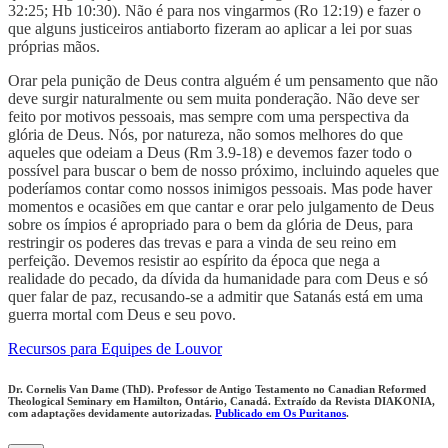
32:25; Hb 10:30). Não é para nos vingarmos (Ro 12:19) e fazer o
que alguns justiceiros antiaborto fizeram ao aplicar a lei por suas
próprias mãos.
Orar pela punição de Deus contra alguém é um pensamento que não
deve surgir naturalmente ou sem muita ponderação. Não deve ser
feito por motivos pessoais, mas sempre com uma perspectiva da
glória de Deus. Nós, por natureza, não somos melhores do que
aqueles que odeiam a Deus (Rm 3.9-18) e devemos fazer todo o
possível para buscar o bem de nosso próximo, incluindo aqueles que
poderíamos contar como nossos inimigos pessoais. Mas pode haver
momentos e ocasiões em que cantar e orar pelo julgamento de Deus
sobre os ímpios é apropriado para o bem da glória de Deus, para
restringir os poderes das trevas e para a vinda de seu reino em
perfeição. Devemos resistir ao espírito da época que nega a
realidade do pecado, da dívida da humanidade para com Deus e só
quer falar de paz, recusando-se a admitir que Satanás está em uma
guerra mortal com Deus e seu povo.
Recursos para Equipes de Louvor
Dr. Cornelis Van Dame (ThD). Professor de Antigo Testamento no Canadian Reformed
Theological Seminary em Hamilton, Ontário, Canadá. Extraído da Revista DIAKONIA,
com adaptações devidamente autorizadas.
Publicado em Os Puritanos
.