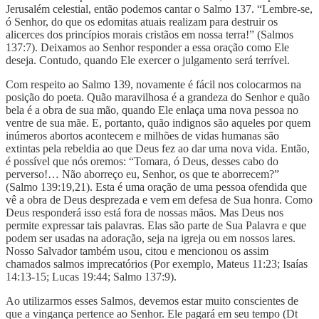
Jerusalém celestial, então podemos cantar o Salmo 137. “Lembre-se,
ó Senhor, do que os edomitas atuais realizam para destruir os
alicerces dos princípios morais cristãos em nossa terra!” (Salmos
137:7). Deixamos ao Senhor responder a essa oração como Ele
deseja. Contudo, quando Ele exercer o julgamento será terrível.
Com respeito ao Salmo 139, novamente é fácil nos colocarmos na
posição do poeta. Quão maravilhosa é a grandeza do Senhor e quão
bela é a obra de sua mão, quando Ele enlaça uma nova pessoa no
ventre de sua mãe. E, portanto, quão indignos são aqueles por quem
inúmeros abortos acontecem e milhões de vidas humanas são
extintas pela rebeldia ao que Deus fez ao dar uma nova vida. Então,
é possível que nós oremos: “Tomara, ó Deus, desses cabo do
perverso!… Não aborreço eu, Senhor, os que te aborrecem?”
(Salmo 139:19,21). Esta é uma oração de uma pessoa ofendida que
vê a obra de Deus desprezada e vem em defesa de Sua honra. Como
Deus responderá isso está fora de nossas mãos. Mas Deus nos
permite expressar tais palavras. Elas são parte de Sua Palavra e que
podem ser usadas na adoração, seja na igreja ou em nossos lares.
Nosso Salvador também usou, citou e mencionou os assim
chamados salmos imprecatórios (Por exemplo, Mateus 11:23; Isaías
14:13-15; Lucas 19:44; Salmo 137:9).
Ao utilizarmos esses Salmos, devemos estar muito conscientes de
que a vingança pertence ao Senhor. Ele pagará em seu tempo (Dt