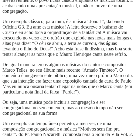
Inevitavelmente, o povo ficará calado enquanto os músicos tocam. E
acaba sendo uma apresentação musical, e não o louvor de uma
congregação.
Um exemplo clássico, para mim, é a música “João 1”, da banda
Oficina G3. Eu amo esta música! A letra descreve o batismo de
Cristo e eu acho toda a orquestração dela fantástica! A música vai
crescendo no verso até o refrão que explode nas notas mais longas e
altas para dizer “O céu se abriu, a terra se curvou, das águas
levantou o filho de Deus!” Acho esta frase lindíssima, mas boa sorte
tentar alcançar as notas que o Mauro Henrique canta neste refrão.
De igual maneira temos algumas músicas do cantor e compositor
Marco Telles, no seu álbum mais recente “Amado Timóteo”. O
conteúdo é inegavelmente bíblico, uma vez que o próprio Marco diz
que sua intenção era fazer uma exposição cantada da carta de Paulo.
Mas eu nunca ousaria tentar chegar na notas que o Marco canta (em
particular a nota final da faixa “Perder”).
Ou seja, uma música pode incluir a congregação e ser
congregacional no seu conteúdo, mas ao mesmo tempo não ser
congregacional na sua forma.
Um exemplo contemporâneo perfeito, a meu ver, de uma
composição congregacional é a música “Motivos sem fim pra
cantar”, do Pr. Paulo Nazareth, composta para o Som da Vila Vol. 2.