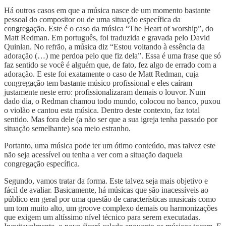
Há outros casos em que a música nasce de um momento bastante
pessoal do compositor ou de uma situação específica da
congregação. Este é o caso da música “The Heart of worship”, do
Matt Redman. Em português, foi traduzida e gravada pelo David
Quinlan. No refrão, a música diz “Estou voltando à essência da
adoração (…) me perdoa pelo que fiz dela”. Essa é uma frase que só
faz sentido se você é alguém que, de fato, fez algo de errado com a
adoração. E este foi exatamente o caso de Matt Redman, cuja
congregação tem bastante músico profissional e eles caíram
justamente neste erro: profissionalizaram demais o louvor. Num
dado dia, o Redman chamou todo mundo, colocou no banco, puxou
o violão e cantou esta música. Dentro deste contexto, faz total
sentido. Mas fora dele (a não ser que a sua igreja tenha passado por
situação semelhante) soa meio estranho.
Portanto, uma música pode ter um ótimo conteúdo, mas talvez este
não seja acessível ou tenha a ver com a situação daquela
congregação específica.
Segundo, vamos tratar da forma. Este talvez seja mais objetivo e
fácil de avaliar. Basicamente, há músicas que são inacessíveis ao
público em geral por uma questão de características musicais como
um tom muito alto, um groove complexo demais ou harmonizações
que exigem um altíssimo nível técnico para serem executadas.