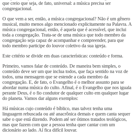
que creio que seja, de fato, universal: a música precisa ser
congregacional.
O que vem a ser, então, a música congregacional? Não é um gênero
musical, muito menos algo mencionado explicitamente na Palavra. A
música congregacional, então, é aquela que é acessível, que inclui
toda a congregação. Trata-se de uma música que todo membro da
congregação seja capaz de acompanhar e compreender, para que
todo membro participe do louvor coletivo da sua igreja.
Este critério se divide em duas características: conteúdo e forma.
Primeiro, vamos falar de conteúdo. De maneira bem simples, o
conteúdo deve ser um que inclua todos, que faça sentido na voz de
todos, uma mensagem que se estende a cada membro da
congregação. E, de fato, o Evangelho é o melhor assunto para se
abordar numa música do culto. Afinal, é o Evangelho que nos iguala
perante Deus, é o fio condutor de qualquer culto em qualquer lugar
do planeta. Vamos dar alguns exemplos:
Há músicas cujo conteúdo é bíblico, mas talvez tenha uma
linguagem rebuscada ou até anacrônica demais e quem canta sequer
sabe o que está dizendo. Podem até ser ótimos tratados teológicos,
mas que fazem com que a pessoa tenha quer cantar com um
dicionário ao lado. Aí fica difícil louvar.