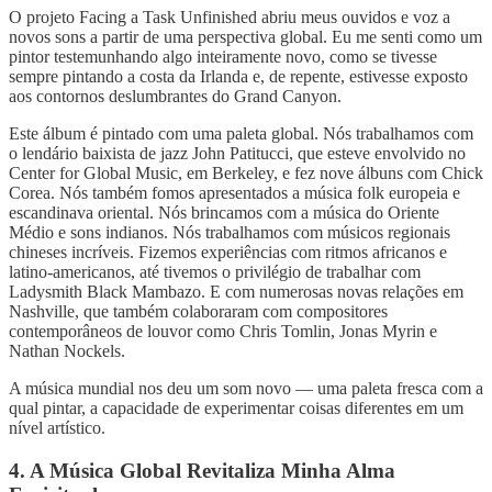
O projeto Facing a Task Unfinished abriu meus ouvidos e voz a
novos sons a partir de uma perspectiva global. Eu me senti como um
pintor testemunhando algo inteiramente novo, como se tivesse
sempre pintando a costa da Irlanda e, de repente, estivesse exposto
aos contornos deslumbrantes do Grand Canyon.
Este álbum é pintado com uma paleta global. Nós trabalhamos com
o lendário baixista de jazz John Patitucci, que esteve envolvido no
Center for Global Music, em Berkeley, e fez nove álbuns com Chick
Corea. Nós também fomos apresentados a música folk europeia e
escandinava oriental. Nós brincamos com a música do Oriente
Médio e sons indianos. Nós trabalhamos com músicos regionais
chineses incríveis. Fizemos experiências com ritmos africanos e
latino-americanos, até tivemos o privilégio de trabalhar com
Ladysmith Black Mambazo. E com numerosas novas relações em
Nashville, que também colaboraram com compositores
contemporâneos de louvor como Chris Tomlin, Jonas Myrin e
Nathan Nockels.
A música mundial nos deu um som novo — uma paleta fresca com a
qual pintar, a capacidade de experimentar coisas diferentes em um
nível artístico.
4. A Música Global Revitaliza Minha Alma