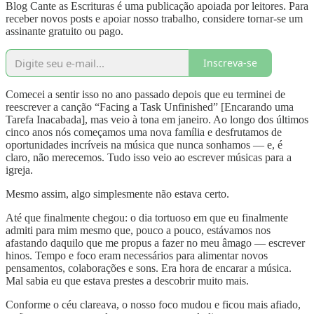
Blog Cante as Escrituras é uma publicação apoiada por leitores. Para
receber novos posts e apoiar nosso trabalho, considere tornar-se um
assinante gratuito ou pago.
Inscreva-se
Comecei a sentir isso no ano passado depois que eu terminei de
reescrever a canção “Facing a Task Unfinished” [Encarando uma
Tarefa Inacabada], mas veio à tona em janeiro. Ao longo dos últimos
cinco anos nós começamos uma nova família e desfrutamos de
oportunidades incríveis na música que nunca sonhamos — e, é
claro, não merecemos. Tudo isso veio ao escrever músicas para a
igreja.
Mesmo assim, algo simplesmente não estava certo.
Até que finalmente chegou: o dia tortuoso em que eu finalmente
admiti para mim mesmo que, pouco a pouco, estávamos nos
afastando daquilo que me propus a fazer no meu âmago — escrever
hinos. Tempo e foco eram necessários para alimentar novos
pensamentos, colaborações e sons. Era hora de encarar a música.
Mal sabia eu que estava prestes a descobrir muito mais.
Conforme o céu clareava, o nosso foco mudou e ficou mais afiado,