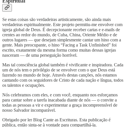
Espiritual
Se estas coisas são verdadeiras artisticamente, são ainda mais
verdadeiras espiritualmente. Este projeto permitiu-me envolver com
igreja global de Deus. É decepcionante receber cartas e e-mails de
crentes ao redor do mundo, de Cuba, China, Oriente Médio e de
outros lugares — que desejam simplesmente cantar um hino com a
gente. Mais preocupante, o hino “Facing a Task Unfinished” foi
escrito, exatamente da mesma forma como muitas dessas igrejas
nasceram — de uma perseguição horrível.
Mas tal consciência global também é vivificante e inspiradora. Cada
um de nós tem o privilégio de se envolver com o que Deus está
fazendo no mundo de hoje. Através destas canções, nós estamos
cantando com os seguidores de Cristo de cada nação e língua, todos
os talentos e ocupações.
Nós celebramos com eles, e com você, enquanto nos esforçamos
para cantar sobre a tarefa inacabada diante de nós — o convite a
todas as pessoas a vir e experimentar a graça incompreensível de
nosso Salvador incomparável.
Obrigado por ler Blog Cante as Escrituras. Esta publicação é
pública, então sinta-se à vontade para compartilhá-la.