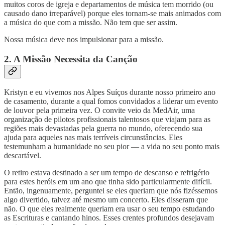
muitos coros de igreja e departamentos de música tem morrido (ou
causado dano irreparável) porque eles tornam-se mais animados com
a música do que com a missão. Não tem que ser assim.
Nossa música deve nos impulsionar para a missão.
2. A Missão Necessita da Canção
Kristyn e eu vivemos nos Alpes Suíços durante nosso primeiro ano
de casamento, durante a qual fomos convidados a liderar um evento
de louvor pela primeira vez. O convite veio da MedAir, uma
organização de pilotos profissionais talentosos que viajam para as
regiões mais devastadas pela guerra no mundo, oferecendo sua
ajuda para aqueles nas mais terríveis circunstâncias. Eles
testemunham a humanidade no seu pior — a vida no seu ponto mais
descartável.
O retiro estava destinado a ser um tempo de descanso e refrigério
para estes heróis em um ano que tinha sido particularmente difícil.
Então, ingenuamente, perguntei se eles queriam que nós fizéssemos
algo divertido, talvez até mesmo um concerto. Eles disseram que
não. O que eles realmente queriam era usar o seu tempo estudando
as Escrituras e cantando hinos. Esses crentes profundos desejavam