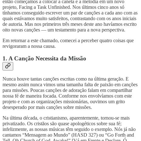
então começamos a colocar a caneta e a melodia em um novo
projeto, Facing a Task Unfinished. Nos últimos cinco anos só
tínhamos conseguido escrever um par de canções a cada ano com as
quais estávamos muito satisfeitos, contrastando com os anos iniciais
de autoria. Mas nos primeiros três meses deste ano havíamos escrito
oito novas canções — um testamento para a nova perspectiva.
Em retornar a este chamado, comecei a perceber quatro coisas que
revigoraram a nossa causa.
1. A Canção Necessita da Missão
Nunca houve tantas canções escritas como na última geração. E
mesmo assim nunca vimos uma tamanha falta de paixão em canções
para missões. Poucas canções de adoração falam em compartilhar
nossa fé de maneira focada. Conforme nos envolvíamos com este
projeto e com as organizações missionárias, ouvimos um grito
desesperado por mais canções sobre missões.
Na última década, o cristianismo, aparentemente, tornou-se mais
privatizado. Os cristãos são quase apologéticos sobre sua fé;
infelizmente, as nossas músicas têm seguido o exemplo. Nós já não
cantamos “Mensagem ao Mundo” (HASD 327) ou “Go Forth and
Tell, Oh Church of God, Awake!” [Vá em Frente e Declare, Ó