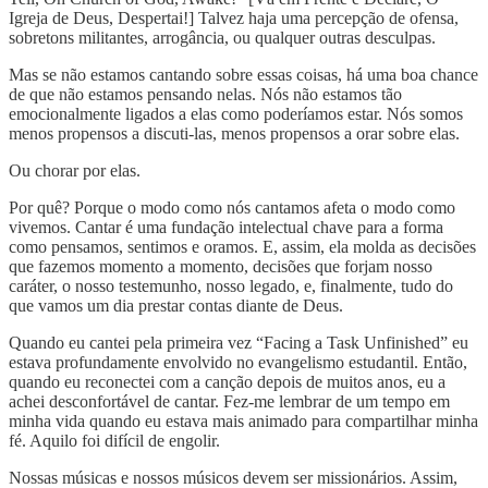
Igreja de Deus, Despertai!] Talvez haja uma percepção de ofensa,
sobretons militantes, arrogância, ou qualquer outras desculpas.
Mas se não estamos cantando sobre essas coisas, há uma boa chance
de que não estamos pensando nelas. Nós não estamos tão
emocionalmente ligados a elas como poderíamos estar. Nós somos
menos propensos a discuti-las, menos propensos a orar sobre elas.
Ou chorar por elas.
Por quê? Porque o modo como nós cantamos afeta o modo como
vivemos. Cantar é uma fundação intelectual chave para a forma
como pensamos, sentimos e oramos. E, assim, ela molda as decisões
que fazemos momento a momento, decisões que forjam nosso
caráter, o nosso testemunho, nosso legado, e, finalmente, tudo do
que vamos um dia prestar contas diante de Deus.
Quando eu cantei pela primeira vez “Facing a Task Unfinished” eu
estava profundamente envolvido no evangelismo estudantil. Então,
quando eu reconectei com a canção depois de muitos anos, eu a
achei desconfortável de cantar. Fez-me lembrar de um tempo em
minha vida quando eu estava mais animado para compartilhar minha
fé. Aquilo foi difícil de engolir.
Nossas músicas e nossos músicos devem ser missionários. Assim,