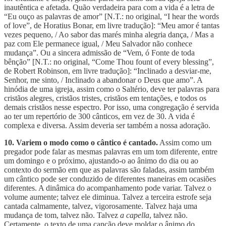
inautêntica e afetada. Quão verdadeira para com a vida é a letra de
“Eu ouço as palavras de amor” [N.T.: no original, “I hear the words
of love”, de Horatius Bonar, em livre tradução]: “Meu amor é tantas
vezes pequeno, / Ao sabor das marés minha alegria dança, / Mas a
paz com Ele permanece igual, / Meu Salvador não conhece
mudança”. Ou a sincera admissão de “Vem, ó Fonte de toda
bênção” [N.T.: no original, “Come Thou fount of every blessing”,
de Robert Robinson, em livre tradução]: “Inclinado a desviar-me,
Senhor, me sinto, / Inclinado a abandonar o Deus que amo”. A
hinódia de uma igreja, assim como o Saltério, deve ter palavras para
cristãos alegres, cristãos tristes, cristãos em tentações, e todos os
demais cristãos nesse espectro. Por isso, uma congregação é servida
ao ter um repertório de 300 cânticos, em vez de 30. A vida é
complexa e diversa. Assim deveria ser também a nossa adoração.
10. Variem o modo como o cântico é cantado.
Assim como um
pregador pode falar as mesmas palavras em um tom diferente, entre
um domingo e o próximo, ajustando-o ao ânimo do dia ou ao
contexto do sermão em que as palavras são faladas, assim também
um cântico pode ser conduzido de diferentes maneiras em ocasiões
diferentes. A dinâmica do acompanhamento pode variar. Talvez o
volume aumente; talvez ele diminua. Talvez a terceira estrofe seja
cantada calmamente, talvez, vigorosamente. Talvez haja uma
mudança de tom, talvez não. Talvez
a capella
, talvez não.
Certamente, o texto de uma canção deve moldar o ânimo do