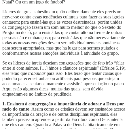
Natal? Ou em um jogo de futebol?
Líderes de igreja subestimam quão deliberadamente eles precisam
mover-se contra essas tendências culturais para fazer as suas igrejas
cantarem; para ensiná-las que as vozes destreinadas, porém unidas
da congregação fazem um som muito melhor do que o Sexteto do
Programa do Jô; para ensiná-las que cantar alto na frente de outras
pessoas não é embaraçoso; para ensiná-las que não necessariamente
todas as nossas emoções devem ser individualmente espontâneas
para serem apropriadas, mas que há lugar para sermos guiados e
conformarmos nossas emoções individuais à atividade do grupo.
Se os líderes de igreja desejam congregações que de fato irão “falar
entre si com salmos, […] hinos e cânticos espirituais” (Efésios 5.19),
eles terão que
trabalhar
para isso. Eles terão que tentar coisas que
poderão parecer estranhas ou artificiais para pessoas que estejam
acostumadas a sentar calmamente e assistir à apresentação no palco.
Aqui estão algumas dicas, muitas das quais, sem dúvida,
enquadram-se no âmbito da prudência.
1. Ensinem à congregação a importância de adorar a Deus por
meio do canto.
Assim como os cristãos devem ser ensinados acerca
da importância da oração e de outras disciplinas espirituais, eles
também precisam aprender a partir da Escritura como Deus intenta
que eles cantem. Quando a Palavra de Deus habita ricamente em