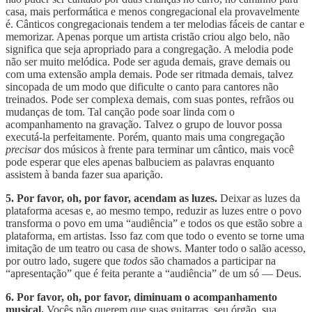
casa, mais performática e menos congregacional ela provavelmente
é. Cânticos congregacionais tendem a ter melodias fáceis de cantar e
memorizar. Apenas porque um artista cristão criou algo belo, não
significa que seja apropriado para a congregação. A melodia pode
não ser muito melódica. Pode ser aguda demais, grave demais ou
com uma extensão ampla demais. Pode ser ritmada demais, talvez
sincopada de um modo que dificulte o canto para cantores não
treinados. Pode ser complexa demais, com suas pontes, refrãos ou
mudanças de tom. Tal canção pode soar linda com o
acompanhamento na gravação. Talvez o grupo de louvor possa
executá-la perfeitamente. Porém, quanto mais uma congregação
precisar
dos músicos à frente para terminar um cântico, mais você
pode esperar que eles apenas balbuciem as palavras enquanto
assistem à banda fazer sua aparição.
5. Por favor, oh, por favor, acendam as luzes.
Deixar as luzes da
plataforma acesas e, ao mesmo tempo, reduzir as luzes entre o povo
transforma o povo em uma “audiência” e todos os que estão sobre a
plataforma, em artistas. Isso faz com que todo o evento se torne uma
imitação de um teatro ou casa de shows. Manter todo o salão acesso,
por outro lado, sugere que
todos
são chamados a participar na
“apresentação” que é feita perante a “audiência” de um só — Deus.
6. Por favor, oh, por favor, diminuam o acompanhamento
musical.
Vocês não querem que suas guitarras, seu órgão, sua