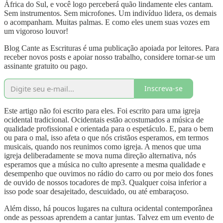
África do Sul, e você logo perceberá quão lindamente eles cantam.
Sem instrumentos. Sem microfones. Um indivíduo lidera, os demais
o acompanham. Muitas palmas. E como eles unem suas vozes em
um vigoroso louvor!
Blog Cante as Escrituras é uma publicação apoiada por leitores. Para
receber novos posts e apoiar nosso trabalho, considere tornar-se um
assinante gratuito ou pago.
Inscreva-se
Este artigo não foi escrito para eles. Foi escrito para uma igreja
ocidental tradicional. Ocidentais estão acostumados a música de
qualidade profissional e orientada para o espetáculo. E, para o bem
ou para o mal, isso afeta o que nós cristãos esperamos, em termos
musicais, quando nos reunimos como igreja. A menos que uma
igreja deliberadamente se mova numa direção alternativa, nós
esperamos que a música no culto apresente a mesma qualidade e
desempenho que ouvimos no rádio do carro ou por meio dos fones
de ouvido de nossos tocadores de mp3. Qualquer coisa inferior a
isso pode soar desajeitado, descuidado, ou até embaraçoso.
Além disso, há poucos lugares na cultura ocidental contemporânea
onde as pessoas aprendem a cantar juntas. Talvez em um evento de