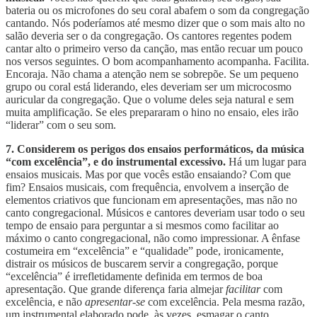
bateria ou os microfones do seu coral abafem o som da congregação
cantando. Nós poderíamos até mesmo dizer que o som mais alto no
salão deveria ser o da congregação. Os cantores regentes podem
cantar alto o primeiro verso da canção, mas então recuar um pouco
nos versos seguintes. O bom acompanhamento acompanha. Facilita.
Encoraja. Não chama a atenção nem se sobrepõe. Se um pequeno
grupo ou coral está liderando, eles deveriam ser um microcosmo
auricular da congregação. Que o volume deles seja natural e sem
muita amplificação. Se eles prepararam o hino no ensaio, eles irão
“liderar” com o seu som.
7. Considerem os perigos dos ensaios performáticos, da música
“com excelência”, e do instrumental excessivo.
Há um lugar para
ensaios musicais. Mas por que vocês estão ensaiando? Com que
fim? Ensaios musicais, com frequência, envolvem a inserção de
elementos criativos que funcionam em apresentações, mas não no
canto congregacional. Músicos e cantores deveriam usar todo o seu
tempo de ensaio para perguntar a si mesmos como facilitar ao
máximo o canto congregacional, não como impressionar. A ênfase
costumeira em “excelência” e “qualidade” pode, ironicamente,
distrair os músicos de buscarem servir a congregação, porque
“excelência” é irrefletidamente definida em termos de boa
apresentação. Que grande diferença faria almejar
facilitar
com
excelência, e não
apresentar-se
com excelência. Pela mesma razão,
um instrumental elaborado pode, às vezes, esmagar o canto