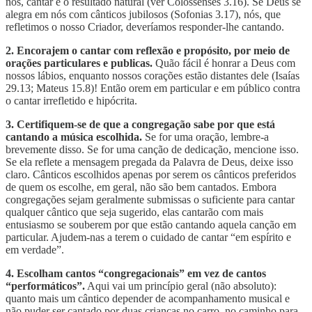
nós, cantar é o resultado natural (ver Colossenses 3.16). Se Deus se
alegra em nós com cânticos jubilosos (Sofonias 3.17), nós, que
refletimos o nosso Criador, deveríamos responder-lhe cantando.
2. Encorajem o cantar com reflexão e propósito, por meio de
orações particulares e publicas.
Quão fácil é honrar a Deus com
nossos lábios, enquanto nossos corações estão distantes dele (Isaías
29.13; Mateus 15.8)! Então orem em particular e em público contra
o cantar irrefletido e hipócrita.
3. Certifiquem-se de que a congregação sabe por que está
cantando a música escolhida.
Se for uma oração, lembre-a
brevemente disso. Se for uma canção de dedicação, mencione isso.
Se ela reflete a mensagem pregada da Palavra de Deus, deixe isso
claro. Cânticos escolhidos apenas por serem os cânticos preferidos
de quem os escolhe, em geral, não são bem cantados. Embora
congregações sejam geralmente submissas o suficiente para cantar
qualquer cântico que seja sugerido, elas cantarão com mais
entusiasmo se souberem por que estão cantando aquela canção em
particular. Ajudem-nas a terem o cuidado de cantar “em espírito e
em verdade”.
4. Escolham cantos “congregacionais” em vez de cantos
“performáticos”.
Aqui vai um princípio geral (não absoluto):
quanto mais um cântico depender de acompanhamento musical e
não puder ser cantado por duas crianças no carro, no caminho para