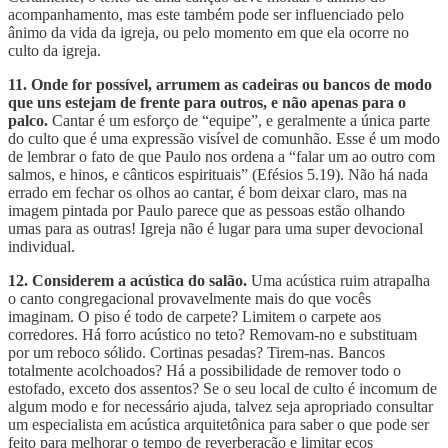
acompanhamento, mas este também pode ser influenciado pelo
ânimo da vida da igreja, ou pelo momento em que ela ocorre no
culto da igreja.
11. Onde for possível, arrumem as cadeiras ou bancos de modo
que uns estejam de frente para outros, e não apenas para o
palco.
Cantar é um esforço de “equipe”, e geralmente a única parte
do culto que é uma expressão visível de comunhão. Esse é um modo
de lembrar o fato de que Paulo nos ordena a “falar um ao outro com
salmos, e hinos, e cânticos espirituais” (Efésios 5.19). Não há nada
errado em fechar os olhos ao cantar, é bom deixar claro, mas na
imagem pintada por Paulo parece que as pessoas estão olhando
umas para as outras! Igreja não é lugar para uma super devocional
individual.
12. Considerem a acústica do salão.
Uma acústica ruim atrapalha
o canto congregacional provavelmente mais do que vocês
imaginam. O piso é todo de carpete? Limitem o carpete aos
corredores. Há forro acústico no teto? Removam-no e substituam
por um reboco sólido. Cortinas pesadas? Tirem-nas. Bancos
totalmente acolchoados? Há a possibilidade de remover todo o
estofado, exceto dos assentos? Se o seu local de culto é incomum de
algum modo e for necessário ajuda, talvez seja apropriado consultar
um especialista em acústica arquitetônica para saber o que pode ser
feito para melhorar o tempo de reverberação e limitar ecos