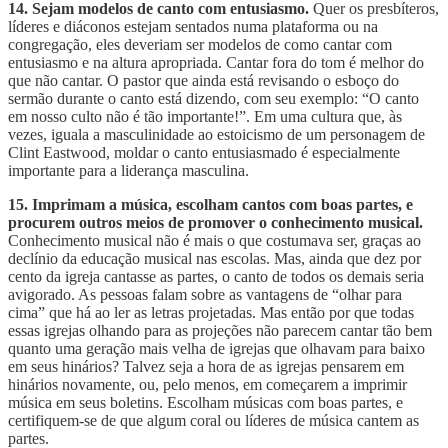
14. Sejam modelos de canto com entusiasmo.
Quer os presbíteros,
líderes e diáconos estejam sentados numa plataforma ou na
congregação, eles deveriam ser modelos de como cantar com
entusiasmo e na altura apropriada. Cantar fora do tom é melhor do
que não cantar. O pastor que ainda está revisando o esboço do
sermão durante o canto está dizendo, com seu exemplo: “O canto
em nosso culto não é tão importante!”. Em uma cultura que, às
vezes, iguala a masculinidade ao estoicismo de um personagem de
Clint Eastwood, moldar o canto entusiasmado é especialmente
importante para a liderança masculina.
15. Imprimam a música, escolham cantos com boas partes, e
procurem outros meios de promover o conhecimento musical.
Conhecimento musical não é mais o que costumava ser, graças ao
declínio da educação musical nas escolas. Mas, ainda que dez por
cento da igreja cantasse as partes, o canto de todos os demais seria
avigorado. As pessoas falam sobre as vantagens de “olhar para
cima” que há ao ler as letras projetadas. Mas então por que todas
essas igrejas olhando para as projeções não parecem cantar tão bem
quanto uma geração mais velha de igrejas que olhavam para baixo
em seus hinários? Talvez seja a hora de as igrejas pensarem em
hinários novamente, ou, pelo menos, em começarem a imprimir
música em seus boletins. Escolham músicas com boas partes, e
certifiquem-se de que algum coral ou líderes de música cantem as
partes.