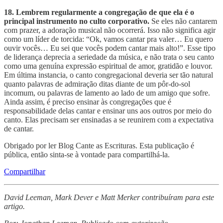
18. Lembrem regularmente a congregação de que ela é o
principal instrumento no culto corporativo.
Se eles não cantarem
com prazer, a adoração musical não ocorrerá. Isso não significa agir
como um líder de torcida: “Ok, vamos cantar pra valer… Eu quero
ouvir vocês… Eu sei que vocês podem cantar mais alto!”. Esse tipo
de liderança deprecia a seriedade da música, e não trata o seu canto
como uma genuína expressão espiritual de amor, gratidão e louvor.
Em última instancia, o canto congregacional deveria ser tão natural
quanto palavras de admiração ditas diante de um pôr-do-sol
incomum, ou palavras de lamento ao lado de um amigo que sofre.
Ainda assim, é preciso ensinar às congregações que é
responsabilidade delas cantar e ensinar uns aos outros por meio do
canto. Elas precisam ser ensinadas a se reunirem com a expectativa
de cantar.
Obrigado por ler Blog Cante as Escrituras. Esta publicação é
pública, então sinta-se à vontade para compartilhá-la.
Compartilhar
David Leeman, Mark Dever e Matt Merker contribuíram para este
artigo.