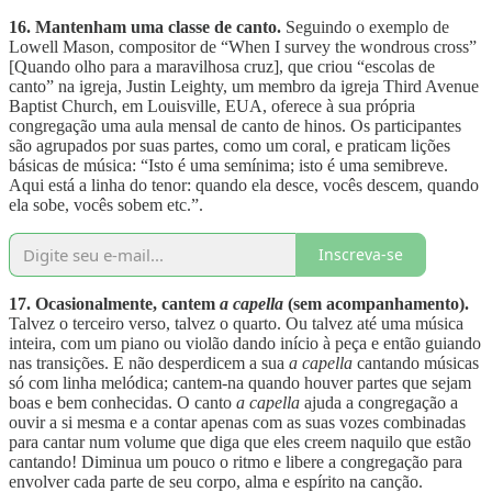
16. Mantenham uma classe de canto.
Seguindo o exemplo de
Lowell Mason, compositor de “When I survey the wondrous cross”
[Quando olho para a maravilhosa cruz], que criou “escolas de
canto” na igreja, Justin Leighty, um membro da igreja Third Avenue
Baptist Church, em Louisville, EUA, oferece à sua própria
congregação uma aula mensal de canto de hinos. Os participantes
são agrupados por suas partes, como um coral, e praticam lições
básicas de música: “Isto é uma semínima; isto é uma semibreve.
Aqui está a linha do tenor: quando ela desce, vocês descem, quando
ela sobe, vocês sobem etc.”.
Inscreva-se
17. Ocasionalmente, cantem
a capella
(sem acompanhamento).
Talvez o terceiro verso, talvez o quarto. Ou talvez até uma música
inteira, com um piano ou violão dando início à peça e então guiando
nas transições. E não desperdicem a sua
a capella
cantando músicas
só com linha melódica; cantem-na quando houver partes que sejam
boas e bem conhecidas. O canto
a capella
ajuda a congregação a
ouvir a si mesma e a contar apenas com as suas vozes combinadas
para cantar num volume que diga que eles creem naquilo que estão
cantando! Diminua um pouco o ritmo e libere a congregação para
envolver cada parte de seu corpo, alma e espírito na canção.