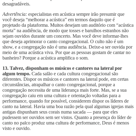
desagradáveis.
Advertência:
especialistas em acústica sempre irão presumir que
você deseja “melhorar a acústica” em termos daquilo que é
projetado da plataforma. Muitos desejam um auditório com “acústica
morta” na audiência, de modo que tosses e barulhos estranhos não
sejam ouvidos durante um concerto. Mas você deve informar-lhes
que deseja aprimorar o canto congregacional. O culto não é um
show, e a congregação não é uma audiência. Deixe-a ser ouvida por
meio de uma acústica viva. Por que as pessoas gostam de cantar no
banheiro? Porque a acústica amplifica o som.
13. Talvez, disponham os músicos e cantores na lateral por
algum tempo.
Cada salão e cada cultura congregacional são
diferentes. Dispor os músicos e cantores na lateral pode, em certas
circunstâncias, atrapalhar o canto congregacional, porque a
congregação necessita de uma liderança mais forte. Mas, se a sua
congregação caiu em uma cultura e orientação voltadas para a
performance, quando for possível, considerem dispor os líderes de
canto na lateral. Havia uma boa razão pela qual algumas igrejas mais
antigas dispunham seus corais numa sacada — para que eles
pudessem ser ouvidos sem ser vistos. Quanto a presença do líder de
canto no palco produz uma cultura de performance, Deus é menos
visto e ouvido.