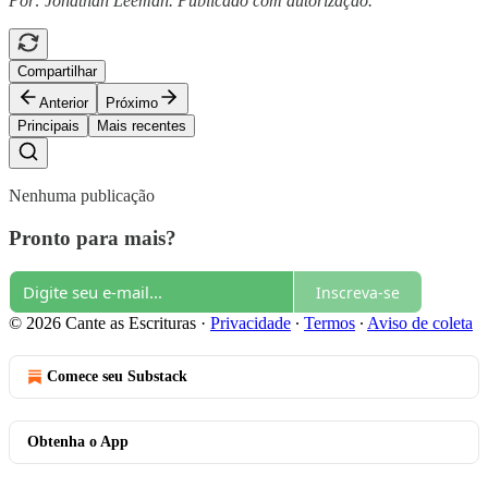
Por: Jonathan Leeman. Publicado com autorização.
Compartilhar
Anterior
Próximo
Principais
Mais recentes
Nenhuma publicação
Pronto para mais?
Inscreva-se
© 2026 Cante as Escrituras
·
Privacidade
∙
Termos
∙
Aviso de coleta
Comece seu Substack
Obtenha o App