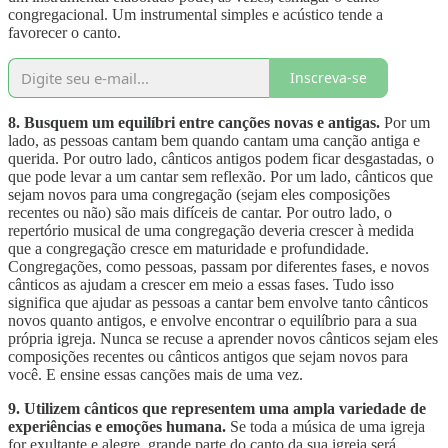
congregacional. Um instrumental simples e acústico tende a
favorecer o canto.
Inscreva-se
8. Busquem um equilíbri entre canções novas e antigas.
Por um
lado, as pessoas cantam bem quando cantam uma canção antiga e
querida. Por outro lado, cânticos antigos podem ficar desgastadas, o
que pode levar a um cantar sem reflexão. Por um lado, cânticos que
sejam novos para uma congregação (sejam eles composições
recentes ou não) são mais difíceis de cantar. Por outro lado, o
repertório musical de uma congregação deveria crescer à medida
que a congregação cresce em maturidade e profundidade.
Congregações, como pessoas, passam por diferentes fases, e novos
cânticos as ajudam a crescer em meio a essas fases. Tudo isso
significa que ajudar as pessoas a cantar bem envolve tanto cânticos
novos quanto antigos, e envolve encontrar o equilíbrio para a sua
própria igreja. Nunca se recuse a aprender novos cânticos sejam eles
composições recentes ou cânticos antigos que sejam novos para
você. E ensine essas canções mais de uma vez.
9. Utilizem cânticos que representem uma ampla variedade de
experiências e emoções humana.
Se toda a música de uma igreja
for exultante e alegre, grande parte do canto da sua igreja será