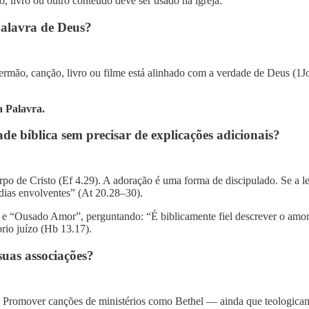
, livro ou outro conteúdo deve ser usado na igreja:
Palavra de Deus?
sermão, canção, livro ou filme está alinhado com a verdade de Deus (1
a Palavra.
de bíblica sem precisar de explicações adicionais?
o de Cristo (Ef 4.29). A adoração é uma forma de discipulado. Se a letr
dias envolventes” (At 20.28–30).
 “Ousado Amor”, perguntando: “É biblicamente fiel descrever o amor 
rio juízo (Hb 13.17).
suas associações?
 Promover canções de ministérios como Bethel — ainda que teologicame