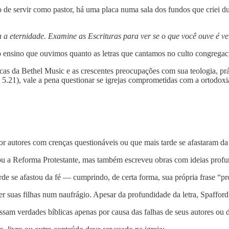
e servir como pastor, há uma placa numa sala dos fundos que criei du
 a eternidade. Examine as Escrituras para ver se o que você ouve é ve
 ensino que ouvimos quanto as letras que cantamos no culto congregac
cas da Bethel Music e as crescentes preocupações com sua teologia, prát
5.21), vale a pena questionar se igrejas comprometidas com a ortodox
por autores com crenças questionáveis ou que mais tarde se afastaram da
rou a Reforma Protestante, mas também escreveu obras com ideias profu
rde se afastou da fé — cumprindo, de certa forma, sua própria frase “p
der suas filhas num naufrágio. Apesar da profundidade da letra, Spafford
sam verdades bíblicas apenas por causa das falhas de seus autores ou da