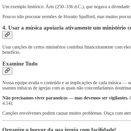
Um exemplo histórico: Ário (250–336 d.C.), que negava a divindade d
Poucos irão procurar sermões de Horatio Spafford, mas muitos procur
4. Usar a música apoiaria ativamente um ministério c
Usar canções de certos ministérios contribui financeiramente com eles.
benefício.
Examine Tudo
Nossa equipe avalia o conteúdo e as implicações de cada música — seja
usamos músicas de igrejas com as quais não concordaríamos doutrina
Não precisamos viver paranoicos — mas devemos ser vigilantes.
4.14).
Canções envolventes podem causar muitos problemas. Ouça com atenç
Organize o louvor da sua igreja com facilidade!