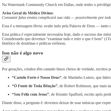
Na Watermark Community Church em Dallas, onde tenho o privilégio d
Aviso Geral do Médico Divino:
Consumir falso ensino complicará sua vida — possivelmente por toda
Essa é a mensagem óbvia: avalie tudo pela Palavra de Deus — tanto o
Essa prática é especialmente necessária hoje, dado o sucesso das músi
Considerando que devemos “examinar tudo e reter o que é bom” (1Ts 
histórico de doutrinas e práticas errôneas.
Isso não é algo novo
Por gerações, cristãos têm cantado hinos cheios de verdade, escritos 
“Castelo Forte é Nosso Deus”
, de Martinho Lutero, que lide
“Ó Fonte de Toda Bênção”
, de Robert Robinson, que mais ta
“Sou Feliz com Jesus”
, de Horatio Spafford, escrito após per
Diante disso, a pergunta é: devemos deixar de usar músicas que expres