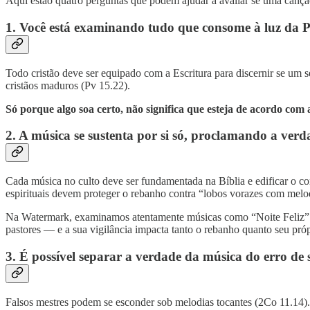
Aqui estão quatro perguntas que podem ajudar a avaliar se uma canção
1. Você está examinando tudo que consome à luz da 
Todo cristão deve ser equipado com a Escritura para discernir se um 
cristãos maduros (Pv 15.22).
Só porque algo soa certo, não significa que esteja de acordo com 
2. A música se sustenta por si só, proclamando a verda
Cada música no culto deve ser fundamentada na Bíblia e edificar o corp
espirituais devem proteger o rebanho contra “lobos vorazes com melo
Na Watermark, examinamos atentamente músicas como “Noite Feliz” e
pastores — e a sua vigilância impacta tanto o rebanho quanto seu próp
3. É possível separar a verdade da música do erro de 
Falsos mestres podem se esconder sob melodias tocantes (2Co 11.14).