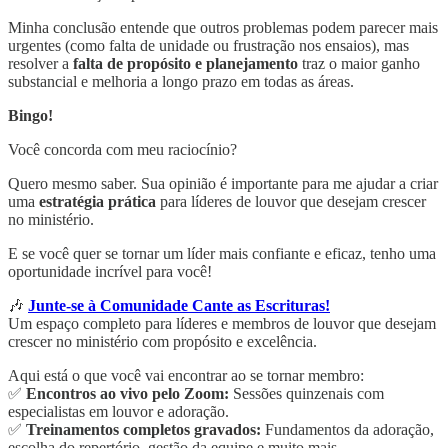
Minha conclusão entende que outros problemas podem parecer mais
urgentes (como falta de unidade ou frustração nos ensaios), mas
resolver a
falta de propósito e planejamento
traz o maior ganho
substancial e melhoria a longo prazo em todas as áreas.
Bingo!
Você concorda com meu raciocínio?
Quero mesmo saber. Sua opinião é importante para me ajudar a criar
uma
estratégia prática
para líderes de louvor que desejam crescer
no ministério.
E se você quer se tornar um líder mais confiante e eficaz, tenho uma
oportunidade incrível para você!
🎶
Junte-se à Comunidade Cante as Escrituras!
Um espaço completo para líderes e membros de louvor que desejam
crescer no ministério com propósito e excelência.
Aqui está o que você vai encontrar ao se tornar membro:
✅
Encontros ao vivo pelo Zoom:
Sessões quinzenais com
especialistas em louvor e adoração.
✅
Treinamentos completos gravados:
Fundamentos da adoração,
escolha do repertório, gestão da equipe e muito mais.