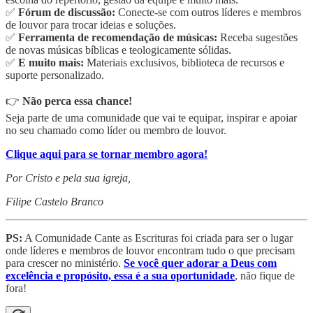
✅
Fórum de discussão:
Conecte-se com outros líderes e membros
de louvor para trocar ideias e soluções.
✅
Ferramenta de recomendação de músicas:
Receba sugestões
de novas músicas bíblicas e teologicamente sólidas.
✅
E muito mais:
Materiais exclusivos, biblioteca de recursos e
suporte personalizado.
👉
Não perca essa chance!
Seja parte de uma comunidade que vai te equipar, inspirar e apoiar
no seu chamado como líder ou membro de louvor.
Clique aqui para se tornar membro agora!
Por Cristo e pela sua igreja,
Filipe Castelo Branco
PS:
A Comunidade Cante as Escrituras foi criada para ser o lugar
onde líderes e membros de louvor encontram tudo o que precisam
para crescer no ministério.
Se você quer adorar a Deus com
excelência e propósito, essa é a sua oportunidade
, não fique de
fora!