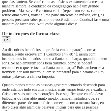
que elas cantem. Se você canta as músicas exatamente da mesma
maneira sempre, a condução da congregação não é um grande
problema. Mas se você costuma variar (repetir um verso, cantar o
refrão duas vezes, voltar a uma parte diferente da música, etc.), as
pessoas precisam saber para onde você está indo. Conduzi-las é uma
maneira de fazer isso. Aqui estão algumas dicas:
Dê instruções de forma clara
Ao discutir os benefícios da profecia em comparação com as
línguas, Paulo escreve em 1 Coríntios 14:7-8: “É assim com
instrumentos inanimados, como a flauta ou a harpa, quando emitem
sons. Se não emitirem sons bem distintos, como se poderá
reconhecer o que se toca na flauta ou na harpa? Pois também se a
trombeta der som incerto, quem se preparará para a batalha?” Em
outras palavras, a clareza importa.
Quanto menos tempo as pessoas gastarem tentando descobrir para
onde estamos indo em uma música, mais tempo terão para exaltar a
Cristo em suas mentes e corações. Isso significa que eu não devo
balbuciar ou falar algo muito rápido. Também significa que, se
diferentes partes de uma música começam com a mesma frase, eu
devo dizer algo além das palavras iniciais para que as pessoas