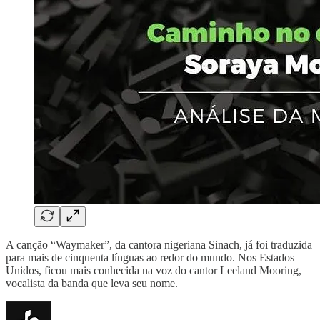
A canção “Waymaker”, da cantora nigeriana Sinach, já foi traduzida
para mais de cinquenta línguas ao redor do mundo. Nos Estados
Unidos, ficou mais conhecida na voz do cantor Leeland Mooring,
vocalista da banda que leva seu nome.